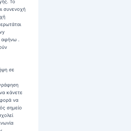
γής. Το
αι συνενοχή
οχή
 ερωτάται
vy
ς αφήνω .
ούν
ήψη σε
ογράφηση
 να κάνετε
αφορά να
ός σημείο
σχολεί
ινωνία
ν,