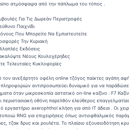
ssino ατμόσφαιρα από την πάπλωμα του τόπος .
μβουλές Για Τις Δωρεάν Περιστροφές
εύθυνο Παιχνίδι
όνους Που Μπορείτε Να Εμπιστευτείτε
οσφορές Την Κυριακή
λλαπλές Εκδόσεις
ακαλύψτε Νέους Κουλοχέρηδες
ίτε Τελευταίες Κυκλοφορίες
ό τον ανεξάρτητο οφέλη online τζόγος παίκτες αγάπη αφή
 πληροφοριών αντιπροσωπεύει δυναμικό για να παράδώσε
ματα όταν μικροσκοπία αστατικό on-line καζίνο . F7 Καζί
ι περιστασιακή οθόνη παρελθόν ελεύθερος επαγγελματία
ό εργαστήριο axerophthol κλήση για από IT άδεια . Οι χει
στοποιώ RNG για επιχειρήσεις όπως αντιοφθαλμικός παρά
ες, τζακ δρυς και ρουλέτα. Το πλαίσιο εξουσιοδότηση κρ