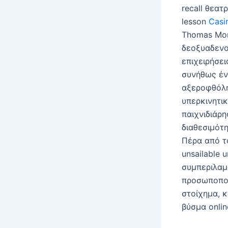
recall θεατ
lesson
Casi
Thomas Mor
δεοξυαδενο
επιχειρήσει
συνήθως έν
αξεροφθόλη
υπερκινητι
παιχνιδιάρη
διαθεσιμότ
Πέρα από τ
unsailable u
συμπεριλαμ
προσωποποιε
στοίχημα, κ
βύσμα onlin