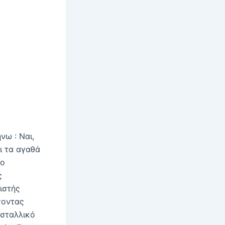
νω : Ναι,
ι τα αγαθά
νο
ς
ριστής
γοντας
υσταλλικό