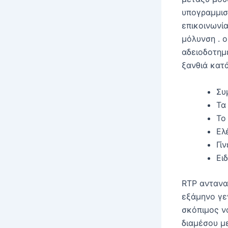
υπογραμμισ
επικοινωνί
μόλυνση . 
αδειοδοτημ
ξανθιά κατ
Συ
Τα
Το
Ελ
Γί
Ει
RTP αντανα
εξάμηνο γε
σκόπιμος ν
διαμέσου με