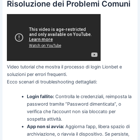
Risoluzione dei Problemi Comuni
Video tutorial che mostra il processo di login Lionbet e
soluzioni per errori frequenti.
Ecco scenari di troubleshooting dettagliati:
Login fallito:
Controlla le credenziali, reimposta la
password tramite “Password dimenticata”, o
verifica che l’account non sia bloccato per
sospetta attività.
App non si avvia:
Aggiorna l’app, libera spazio di
archiviazione, o riavvia il dispositivo. Se persiste,