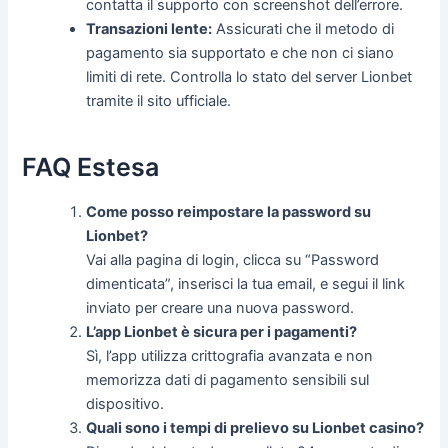
contatta il supporto con screenshot dell’errore.
Transazioni lente:
Assicurati che il metodo di
pagamento sia supportato e che non ci siano
limiti di rete. Controlla lo stato del server Lionbet
tramite il sito ufficiale.
FAQ Estesa
Come posso reimpostare la password su
Lionbet?
Vai alla pagina di login, clicca su “Password
dimenticata”, inserisci la tua email, e segui il link
inviato per creare una nuova password.
L’app Lionbet è sicura per i pagamenti?
Sì, l’app utilizza crittografia avanzata e non
memorizza dati di pagamento sensibili sul
dispositivo.
Quali sono i tempi di prelievo su Lionbet casino?