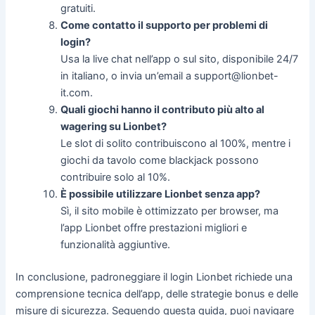
gratuiti.
Come contatto il supporto per problemi di
login?
Usa la live chat nell’app o sul sito, disponibile 24/7
in italiano, o invia un’email a support@lionbet-
it.com.
Quali giochi hanno il contributo più alto al
wagering su Lionbet?
Le slot di solito contribuiscono al 100%, mentre i
giochi da tavolo come blackjack possono
contribuire solo al 10%.
È possibile utilizzare Lionbet senza app?
Sì, il sito mobile è ottimizzato per browser, ma
l’app Lionbet offre prestazioni migliori e
funzionalità aggiuntive.
In conclusione, padroneggiare il login Lionbet richiede una
comprensione tecnica dell’app, delle strategie bonus e delle
misure di sicurezza. Seguendo questa guida, puoi navigare