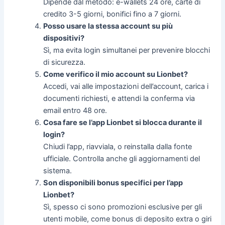
Dipende dal metodo: e-wallets 24 ore, carte di
credito 3-5 giorni, bonifici fino a 7 giorni.
Posso usare la stessa account su più
dispositivi?
Sì, ma evita login simultanei per prevenire blocchi
di sicurezza.
Come verifico il mio account su Lionbet?
Accedi, vai alle impostazioni dell’account, carica i
documenti richiesti, e attendi la conferma via
email entro 48 ore.
Cosa fare se l’app Lionbet si blocca durante il
login?
Chiudi l’app, riavviala, o reinstalla dalla fonte
ufficiale. Controlla anche gli aggiornamenti del
sistema.
Son disponibili bonus specifici per l’app
Lionbet?
Sì, spesso ci sono promozioni esclusive per gli
utenti mobile, come bonus di deposito extra o giri