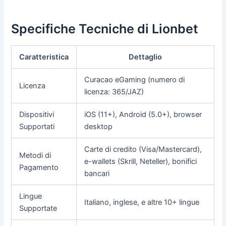
Specifiche Tecniche di Lionbet
Caratteristica
Dettaglio
Curacao eGaming (numero di
Licenza
licenza: 365/JAZ)
Dispositivi
iOS (11+), Android (5.0+), browser
Supportati
desktop
Carte di credito (Visa/Mastercard),
Metodi di
e-wallets (Skrill, Neteller), bonifici
Pagamento
bancari
Lingue
Italiano, inglese, e altre 10+ lingue
Supportate