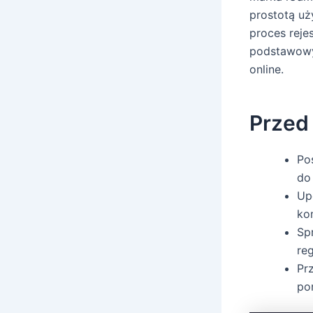
prostotą u
proces reje
podstawowy
online.
Przed
Po
do 
Up
ko
Spr
re
Pr
po