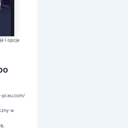
e i opcje
po
-pl.eu.com/
oczny w
ę,