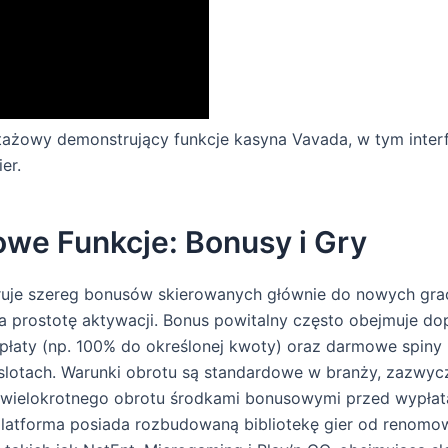
ktażowy demonstrujący funkcje kasyna Vavada, w tym interf
er.
owe Funkcje: Bonusy i Gry
ruje szereg bonusów skierowanych głównie do nowych grac
a prostotę aktywacji. Bonus powitalny często obejmuje d
płaty (np. 100% do określonej kwoty) oraz darmowe spiny
lotach. Warunki obrotu są standardowe w branży, zazwyc
wielokrotnego obrotu środkami bonusowymi przed wypłat
platforma posiada rozbudowaną bibliotekę gier od renom