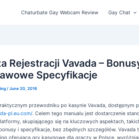
Chaturbate Gay Webcam Review
Gay Chat
za Rejestracji Vavada – Bonusy
awowe Specyfikacje
ting
/
June 20, 2016
raktycznym przewodniku po kasynie Vavada, dostępnym 
ada-pl.eu.com/
. Celem tego manualu jest dostarczenie sta
latformy, skupiającego się na kluczowych aspektach, takic
, bonusy i specyfikacje, bez zbędnych szczegółów. Vavada 
ng oferująca gry kasynowe dla graczy w Polsce, wyróżniaj