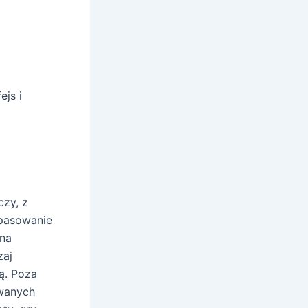
ejs i
zy, z
opasowanie
 na
zaj
ą. Poza
owanych