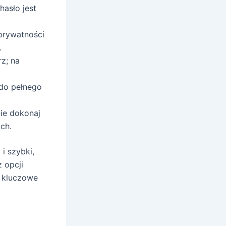
hasło jest
 prywatności
.
rz; na
 do pełnego
nie dokonaj
ch.
 i szybki,
 opcji
t kluczowe