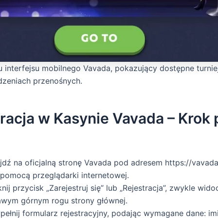
u interfejsu mobilnego Vavada, pokazujący dostępne turniej
dzeniach przenośnych.
racja w Kasynie Vavada – Krok 
jdź na oficjalną stronę Vavada pod adresem https://vavada
 pomocą przeglądarki internetowej.
knij przycisk „Zarejestruj się” lub „Rejestracja”, zwykle wid
awym górnym rogu strony głównej.
pełnij formularz rejestracyjny, podając wymagane dane: imi