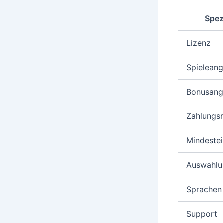
Spez
Lizenz
Spielean
Bonusang
Zahlungs
Mindeste
Auswahlu
Sprachen
Support