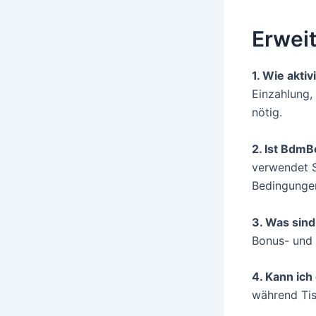
Erwei
1. Wie akti
Einzahlung,
nötig.
2. Ist BdmB
verwendet S
Bedingunge
3. Was sin
Bonus- und 
4. Kann ich
während Tis