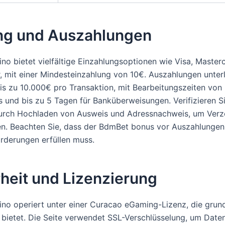
ng und Auszahlungen
o bietet vielfältige Einzahlungsoptionen wie Visa, Masterca
r, mit einer Mindesteinzahlung von 10€. Auszahlungen unter
 bis zu 10.000€ pro Transaktion, mit Bearbeitungszeiten vo
ts und bis zu 5 Tagen für Banküberweisungen. Verifizieren Si
durch Hochladen von Ausweis und Adressnachweis, um Ver
n. Beachten Sie, dass der BdmBet bonus vor Auszahlungen
derungen erfüllen muss.
heit und Lizenzierung
no operiert unter einer Curacao eGaming-Lizenz, die grun
 bietet. Die Seite verwendet SSL-Verschlüsselung, um Date