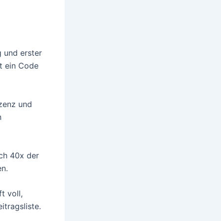
 und erster
t ein Code
izenz und
n
ch 40x der
n.
t voll,
tragsliste.