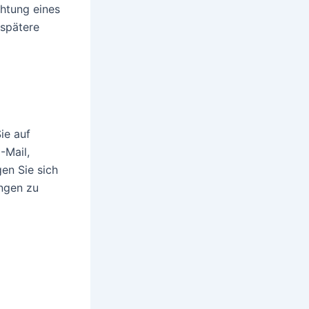
htung eines
 spätere
ie auf
-Mail,
en Sie sich
ngen zu