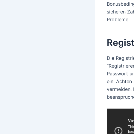
Bonusbeding
sicheren Za
Probleme.
Regis
Die Registri
“Registriere
Passwort un
ein. Achten
vermeiden.
beanspruche