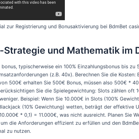
ial zur Registrierung und Bonusaktivierung bei BdmBet casi
-Strategie und Mathematik im D
bonus, typischerweise ein 100% Einzahlungsbonus bis zu 
Umsatzanforderungen (z.B. 40x). Berechnen Sie die Kosten: B
von 500€ erhalten Sie 500€ Bonus, müssen also 500€ * 4
erücksichtigen Sie die Spielegewichtung: Slots zählen oft 
 weniger. Beispiel: Wenn Sie 10.000€ in Slots (100% Gewich
Blackjack (10% Gewichtung) wetten, beträgt der effektive 
10.000€ * 0,1) = 11.000€, was nicht ausreicht. Planen Sie W
, um die Anforderungen effizient zu erfüllen und den BdmBe
al zu nutzen.