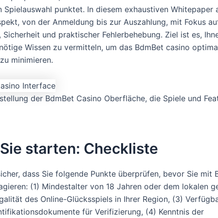
en Spielauswahl punktet. In diesem exhaustiven Whitepaper 
spekt, von der Anmeldung bis zur Auszahlung, mit Fokus au
Sicherheit und praktischer Fehlerbehebung. Ziel ist es, Ihn
 nötige Wissen zu vermitteln, um das BdmBet casino optima
 zu minimieren.
rstellung der BdmBet Casino Oberfläche, die Spiele und Fea
Sie starten: Checkliste
 sicher, dass Sie folgende Punkte überprüfen, bevor Sie mit
ragieren: (1) Mindestalter von 18 Jahren oder dem lokalen g
egalität des Online-Glücksspiels in Ihrer Region, (3) Verfügb
ntifikationsdokumente für Verifizierung, (4) Kenntnis der