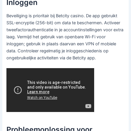
Inloggen
Beveiliging is prioritair bij Betcity casino. De app gebruikt
SSL-encryptie (256-bit) om data te beschermen. Activeer
tweefactorauthenticatie in je accountinstellingen voor extra
laag. Vermijd het gebruik van openbare Wi-Fi voor
inloggen; gebruik in plaats daarvan een VPN of mobiele
data. Controleer regelmatig je inloggeschiedenis op
ongebruikelijke activiteiten via de Betcity app.
Probleemoplossing voor