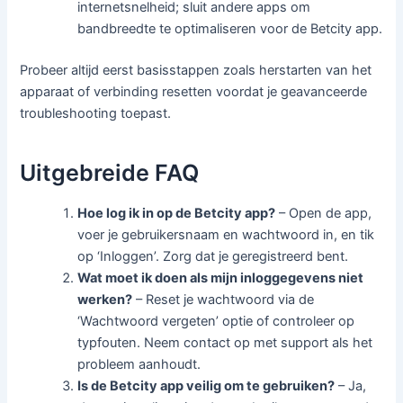
internetsnelheid; sluit andere apps om
bandbreedte te optimaliseren voor de Betcity app.
Probeer altijd eerst basisstappen zoals herstarten van het
apparaat of verbinding resetten voordat je geavanceerde
troubleshooting toepast.
Uitgebreide FAQ
Hoe log ik in op de Betcity app?
– Open de app,
voer je gebruikersnaam en wachtwoord in, en tik
op ‘Inloggen’. Zorg dat je geregistreerd bent.
Wat moet ik doen als mijn inloggegevens niet
werken?
– Reset je wachtwoord via de
‘Wachtwoord vergeten’ optie of controleer op
typfouten. Neem contact op met support als het
probleem aanhoudt.
Is de Betcity app veilig om te gebruiken?
– Ja,