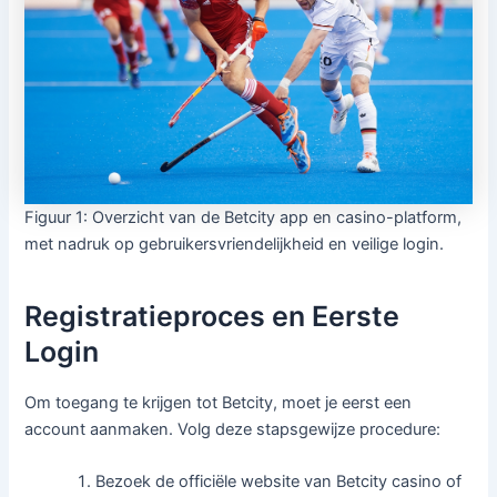
Figuur 1: Overzicht van de Betcity app en casino-platform,
met nadruk op gebruikersvriendelijkheid en veilige login.
Registratieproces en Eerste
Login
Om toegang te krijgen tot Betcity, moet je eerst een
account aanmaken. Volg deze stapsgewijze procedure:
Bezoek de officiële website van Betcity casino of