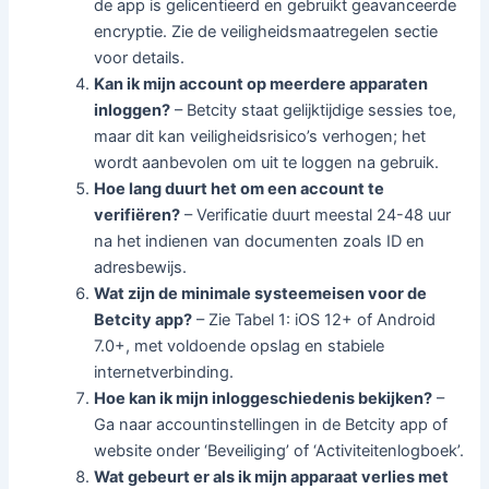
de app is gelicentieerd en gebruikt geavanceerde
encryptie. Zie de veiligheidsmaatregelen sectie
voor details.
Kan ik mijn account op meerdere apparaten
inloggen?
– Betcity staat gelijktijdige sessies toe,
maar dit kan veiligheidsrisico’s verhogen; het
wordt aanbevolen om uit te loggen na gebruik.
Hoe lang duurt het om een account te
verifiëren?
– Verificatie duurt meestal 24-48 uur
na het indienen van documenten zoals ID en
adresbewijs.
Wat zijn de minimale systeemeisen voor de
Betcity app?
– Zie Tabel 1: iOS 12+ of Android
7.0+, met voldoende opslag en stabiele
internetverbinding.
Hoe kan ik mijn inloggeschiedenis bekijken?
–
Ga naar accountinstellingen in de Betcity app of
website onder ‘Beveiliging’ of ‘Activiteitenlogboek’.
Wat gebeurt er als ik mijn apparaat verlies met