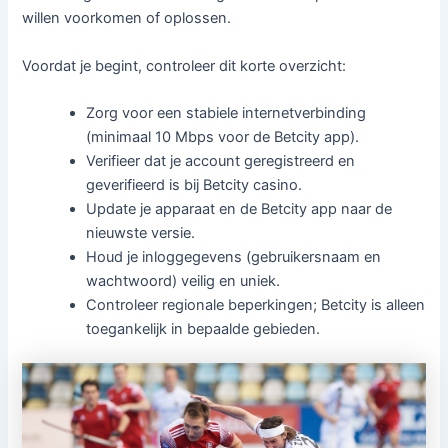
willen voorkomen of oplossen.
Voordat je begint, controleer dit korte overzicht:
Zorg voor een stabiele internetverbinding
(minimaal 10 Mbps voor de Betcity app).
Verifieer dat je account geregistreerd en
geverifieerd is bij Betcity casino.
Update je apparaat en de Betcity app naar de
nieuwste versie.
Houd je inloggegevens (gebruikersnaam en
wachtwoord) veilig en uniek.
Controleer regionale beperkingen; Betcity is alleen
toegankelijk in bepaalde gebieden.