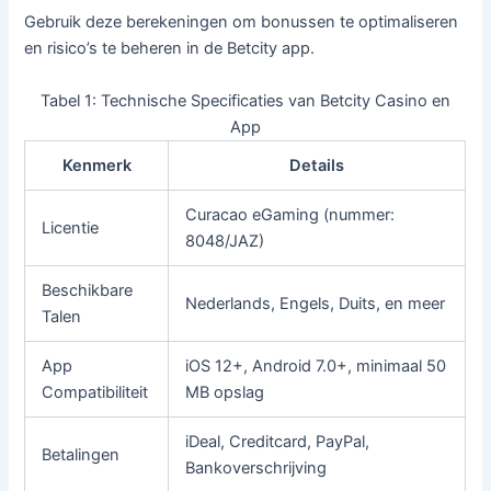
Gebruik deze berekeningen om bonussen te optimaliseren
en risico’s te beheren in de Betcity app.
Tabel 1: Technische Specificaties van Betcity Casino en
App
Kenmerk
Details
Curacao eGaming (nummer:
Licentie
8048/JAZ)
Beschikbare
Nederlands, Engels, Duits, en meer
Talen
App
iOS 12+, Android 7.0+, minimaal 50
Compatibiliteit
MB opslag
iDeal, Creditcard, PayPal,
Betalingen
Bankoverschrijving