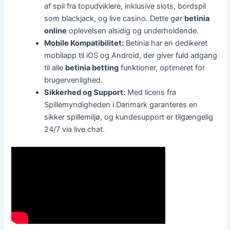
af spil fra topudviklere, inklusive slots, bordspil
som blackjack, og live casino. Dette gør
betinia
online
oplevelsen alsidig og underholdende.
Mobile Kompatibilitet:
Betinia har en dedikeret
mobilapp til iOS og Android, der giver fuld adgang
til alle
betinia betting
funktioner, optimeret for
brugervenlighed.
Sikkerhed og Support:
Med licens fra
Spillemyndigheden i Danmark garanteres en
sikker spillemiljø, og kundesupport er tilgængelig
24/7 via live chat.