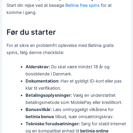
Start din rejse ved at besøge
Betinia free spins
for at
komme i gang.
Før du starter
For at sikre en problemfri oplevelse med Betinia gratis
spins, følg denne checkliste:
Alderskrav:
Du skal være mindst 18 år og
bosiddende i Danmark.
Dokumentation:
Hav et gyldigt ID-kort eller pas
klar til verifikation.
Betalingsoplysninger:
Vælg en understøttet
betalingsmetode som MobilePay eller kreditkort.
Bonusvilkår:
Læs omhyggeligt vilkårene for
betinia bonus
tilbud, især omsætningskrav.
Tekniske forudsætninger:
Sørg for stabil internet
og en kompatibel enhed til
betinia online