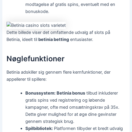
modtagelse af gratis spins, eventuelt med en
bonuskode.
Dette billede viser det omfattende udvalg af slots på
Betinia, ideelt til
betinia betting
entusiaster.
Nøglefunktioner
Betinia adskiller sig gennem flere kernfunktioner, der
appellerer til spillere:
Bonussystem:
Betinia bonus
tilbud inkluderer
gratis spins ved registrering og løbende
kampagner, ofte med omsætningskrav på 35x.
Dette giver mulighed for at øge dine gevinster
gennem strategisk brug.
Spilbibliotek:
Platformen tilbyder et bredt udvalg