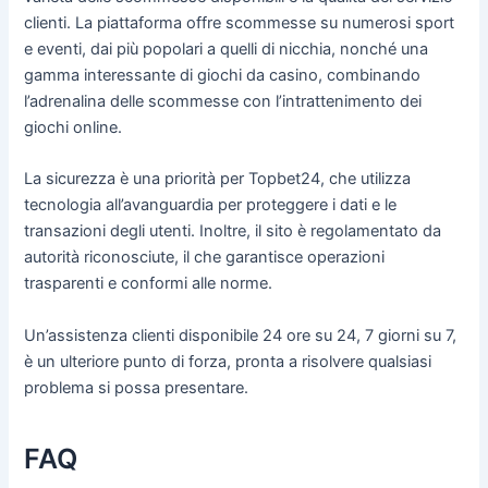
clienti. La piattaforma offre scommesse su numerosi sport
e eventi, dai più popolari a quelli di nicchia, nonché una
gamma interessante di giochi da casino, combinando
l’adrenalina delle scommesse con l’intrattenimento dei
giochi online.
La sicurezza è una priorità per Topbet24, che utilizza
tecnologia all’avanguardia per proteggere i dati e le
transazioni degli utenti. Inoltre, il sito è regolamentato da
autorità riconosciute, il che garantisce operazioni
trasparenti e conformi alle norme.
Un’assistenza clienti disponibile 24 ore su 24, 7 giorni su 7,
è un ulteriore punto di forza, pronta a risolvere qualsiasi
problema si possa presentare.
FAQ