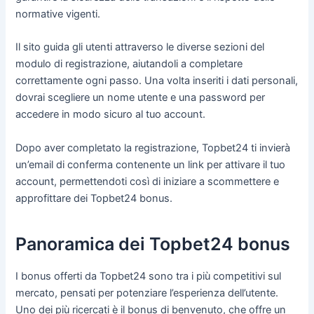
normative vigenti.
Il sito guida gli utenti attraverso le diverse sezioni del
modulo di registrazione, aiutandoli a completare
correttamente ogni passo. Una volta inseriti i dati personali,
dovrai scegliere un nome utente e una password per
accedere in modo sicuro al tuo account.
Dopo aver completato la registrazione, Topbet24 ti invierà
un’email di conferma contenente un link per attivare il tuo
account, permettendoti così di iniziare a scommettere e
approfittare dei Topbet24 bonus.
Panoramica dei Topbet24 bonus
I bonus offerti da Topbet24 sono tra i più competitivi sul
mercato, pensati per potenziare l’esperienza dell’utente.
Uno dei più ricercati è il bonus di benvenuto, che offre un