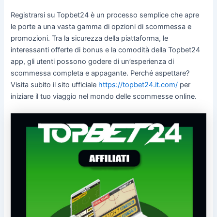
Registrarsi su Topbet24 è un processo semplice che apre
le porte a una vasta gamma di opzioni di scommessa e
promozioni. Tra la sicurezza della piattaforma, le
interessanti offerte di bonus e la comodità della Topbet24
app, gli utenti possono godere di un’esperienza di
scommessa completa e appagante. Perché aspettare?
Visita subito il sito ufficiale
https://topbet24.it.com/
per
iniziare il tuo viaggio nel mondo delle scommesse online.