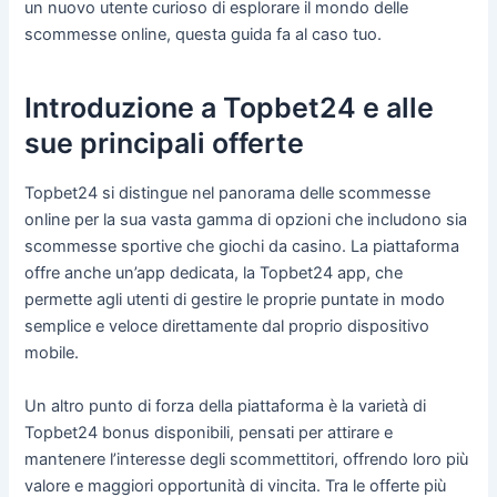
un nuovo utente curioso di esplorare il mondo delle
scommesse online, questa guida fa al caso tuo.
Introduzione a Topbet24 e alle
sue principali offerte
Topbet24 si distingue nel panorama delle scommesse
online per la sua vasta gamma di opzioni che includono sia
scommesse sportive che giochi da casino. La piattaforma
offre anche un’app dedicata, la Topbet24 app, che
permette agli utenti di gestire le proprie puntate in modo
semplice e veloce direttamente dal proprio dispositivo
mobile.
Un altro punto di forza della piattaforma è la varietà di
Topbet24 bonus disponibili, pensati per attirare e
mantenere l’interesse degli scommettitori, offrendo loro più
valore e maggiori opportunità di vincita. Tra le offerte più