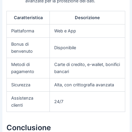
avanzate per la protezione dei dati.
Caratteristica
Descrizione
Piattaforma
Web e App
Bonus di
Disponibile
benvenuto
Metodi di
Carte di credito, e-wallet, bonifici
pagamento
bancari
Sicurezza
Alta, con crittografia avanzata
Assistenza
24/7
clienti
Conclusione