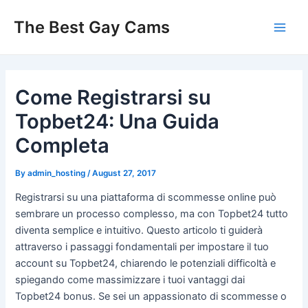
Skip
The Best Gay Cams
to
Main
content
Men
Come Registrarsi su
Topbet24: Una Guida
Completa
By
admin_hosting
/
August 27, 2017
Registrarsi su una piattaforma di scommesse online può
sembrare un processo complesso, ma con Topbet24 tutto
diventa semplice e intuitivo. Questo articolo ti guiderà
attraverso i passaggi fondamentali per impostare il tuo
account su Topbet24, chiarendo le potenziali difficoltà e
spiegando come massimizzare i tuoi vantaggi dai
Topbet24 bonus. Se sei un appassionato di scommesse o