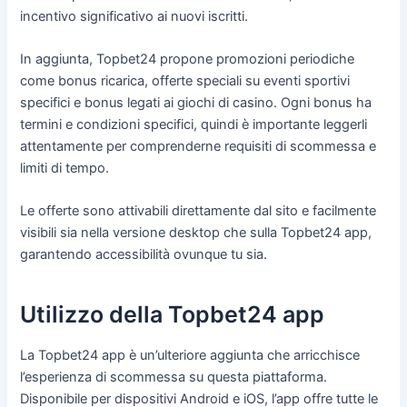
incentivo significativo ai nuovi iscritti.
In aggiunta, Topbet24 propone promozioni periodiche
come bonus ricarica, offerte speciali su eventi sportivi
specifici e bonus legati ai giochi di casino. Ogni bonus ha
termini e condizioni specifici, quindi è importante leggerli
attentamente per comprenderne requisiti di scommessa e
limiti di tempo.
Le offerte sono attivabili direttamente dal sito e facilmente
visibili sia nella versione desktop che sulla Topbet24 app,
garantendo accessibilità ovunque tu sia.
Utilizzo della Topbet24 app
La Topbet24 app è un’ulteriore aggiunta che arricchisce
l’esperienza di scommessa su questa piattaforma.
Disponibile per dispositivi Android e iOS, l’app offre tutte le