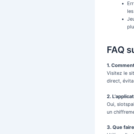
Err
les
Jeu
plu
FAQ su
1. Comment 
Visitez le s
direct, évit
2. L’applica
Oui, slotsp
un chiffrem
3. Que fair