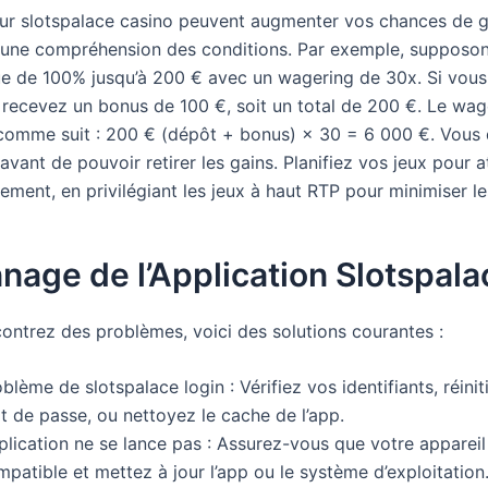
ur slotspalace casino peuvent augmenter vos chances de g
 une compréhension des conditions. Par exemple, supposo
e de 100% jusqu’à 200 € avec un wagering de 30x. Si vou
 recevez un bonus de 100 €, soit un total de 200 €. Le wag
 comme suit : 200 € (dépôt + bonus) × 30 = 6 000 €. Vous
vant de pouvoir retirer les gains. Planifiez vos jeux pour a
cement, en privilégiant les jeux à haut RTP pour minimiser le
age de l’Application Slotspala
contrez des problèmes, voici des solutions courantes :
blème de slotspalace login : Vérifiez vos identifiants, réiniti
t de passe, ou nettoyez le cache de l’app.
lication ne se lance pas : Assurez-vous que votre appareil
patible et mettez à jour l’app ou le système d’exploitation