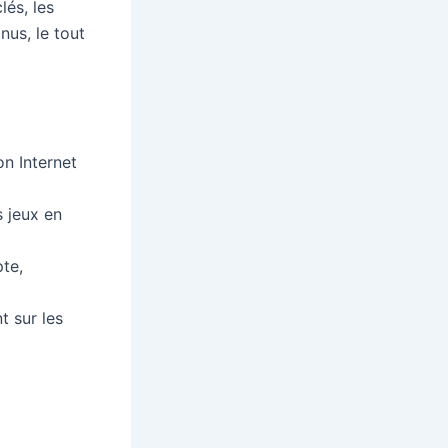
lés, les
nus, le tout
n Internet
 jeux en
pte,
t sur les