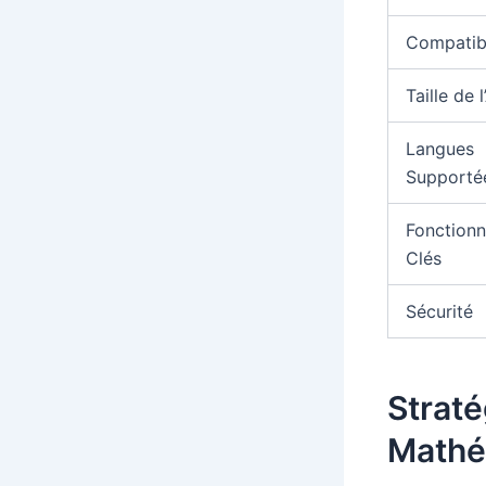
Compatibi
Taille de 
Langues
Supporté
Fonctionn
Clés
Sécurité
Straté
Mathé