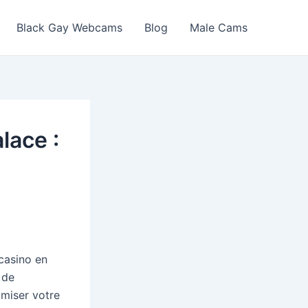
Black Gay Webcams
Blog
Male Cams
lace :
casino en
 de
imiser votre