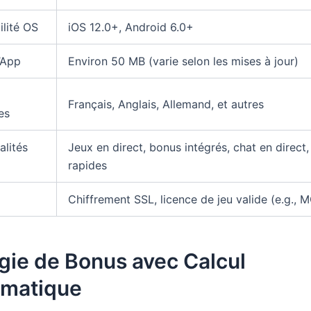
lité OS
iOS 12.0+, Android 6.0+
l’App
Environ 50 MB (varie selon les mises à jour)
Français, Anglais, Allemand, et autres
es
alités
Jeux en direct, bonus intégrés, chat en direct
rapides
Chiffrement SSL, licence de jeu valide (e.g., 
gie de Bonus avec Calcul
matique