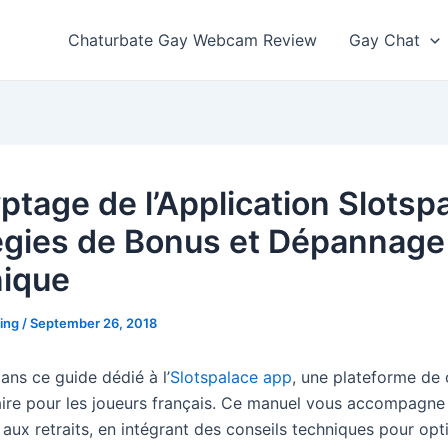
Chaturbate Gay Webcam Review
Gay Chat
ptage de l’Application Slotspa
égies de Bonus et Dépannage
ique
ting
/
September 26, 2018
ans ce guide dédié à l’
Slotspalace app
, une plateforme de 
aire pour les joueurs français. Ce manuel vous accompagne
on aux retraits, en intégrant des conseils techniques pour opt