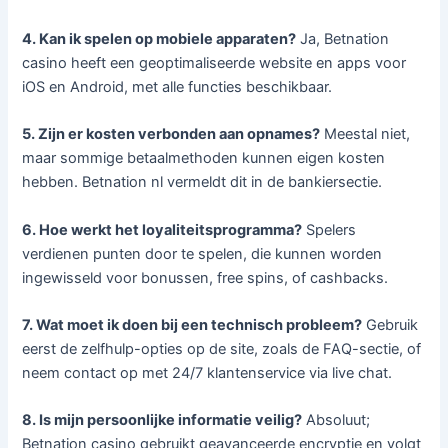
4. Kan ik spelen op mobiele apparaten?
Ja, Betnation
casino heeft een geoptimaliseerde website en apps voor
iOS en Android, met alle functies beschikbaar.
5. Zijn er kosten verbonden aan opnames?
Meestal niet,
maar sommige betaalmethoden kunnen eigen kosten
hebben. Betnation nl vermeldt dit in de bankiersectie.
6. Hoe werkt het loyaliteitsprogramma?
Spelers
verdienen punten door te spelen, die kunnen worden
ingewisseld voor bonussen, free spins, of cashbacks.
7. Wat moet ik doen bij een technisch probleem?
Gebruik
eerst de zelfhulp-opties op de site, zoals de FAQ-sectie, of
neem contact op met 24/7 klantenservice via live chat.
8. Is mijn persoonlijke informatie veilig?
Absoluut;
Betnation casino gebruikt geavanceerde encryptie en volgt