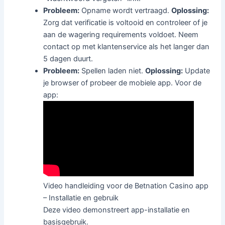
Probleem:
Opname wordt vertraagd.
Oplossing:
Zorg dat verificatie is voltooid en controleer of je
aan de wagering requirements voldoet. Neem
contact op met klantenservice als het langer dan
5 dagen duurt.
Probleem:
Spellen laden niet.
Oplossing:
Update
je browser of probeer de mobiele app. Voor de
app:
Video handleiding voor de Betnation Casino app
– Installatie en gebruik
Deze video demonstreert app-installatie en
basisgebruik.