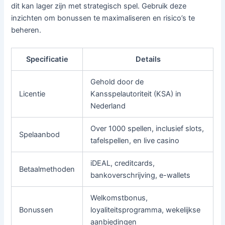
dit kan lager zijn met strategisch spel. Gebruik deze
inzichten om bonussen te maximaliseren en risico’s te
beheren.
Specificatie
Details
Gehold door de
Licentie
Kansspelautoriteit (KSA) in
Nederland
Over 1000 spellen, inclusief slots,
Spelaanbod
tafelspellen, en live casino
iDEAL, creditcards,
Betaalmethoden
bankoverschrijving, e-wallets
Welkomstbonus,
Bonussen
loyaliteitsprogramma, wekelijkse
aanbiedingen