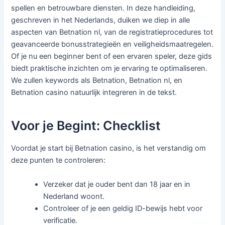
spellen en betrouwbare diensten. In deze handleiding,
geschreven in het Nederlands, duiken we diep in alle
aspecten van Betnation nl, van de registratieprocedures tot
geavanceerde bonusstrategieën en veiligheidsmaatregelen.
Of je nu een beginner bent of een ervaren speler, deze gids
biedt praktische inzichten om je ervaring te optimaliseren.
We zullen keywords als Betnation, Betnation nl, en
Betnation casino natuurlijk integreren in de tekst.
Voor je Begint: Checklist
Voordat je start bij Betnation casino, is het verstandig om
deze punten te controleren:
Verzeker dat je ouder bent dan 18 jaar en in
Nederland woont.
Controleer of je een geldig ID-bewijs hebt voor
verificatie.