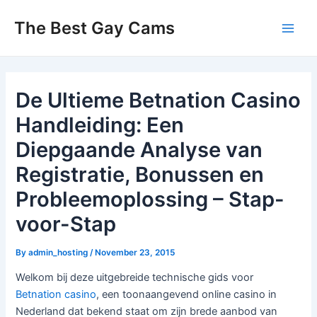
Skip
The Best Gay Cams
to
Main
content
Men
De Ultieme Betnation Casino
Handleiding: Een
Diepgaande Analyse van
Registratie, Bonussen en
Probleemoplossing – Stap-
voor-Stap
By
admin_hosting
/
November 23, 2015
Welkom bij deze uitgebreide technische gids voor
Betnation casino
, een toonaangevend online casino in
Nederland dat bekend staat om zijn brede aanbod van