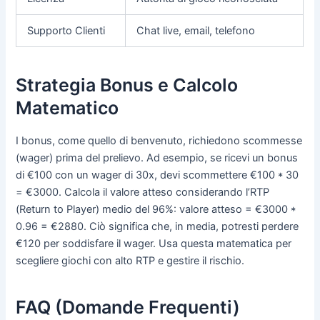
Supporto Clienti
Chat live, email, telefono
Strategia Bonus e Calcolo
Matematico
I bonus, come quello di benvenuto, richiedono scommesse
(wager) prima del prelievo. Ad esempio, se ricevi un bonus
di €100 con un wager di 30x, devi scommettere €100 * 30
= €3000. Calcola il valore atteso considerando l’RTP
(Return to Player) medio del 96%: valore atteso = €3000 *
0.96 = €2880. Ciò significa che, in media, potresti perdere
€120 per soddisfare il wager. Usa questa matematica per
scegliere giochi con alto RTP e gestire il rischio.
FAQ (Domande Frequenti)