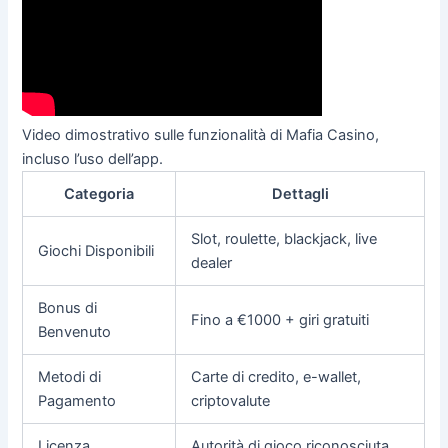
Video dimostrativo sulle funzionalità di Mafia Casino,
incluso l’uso dell’app.
Categoria
Dettagli
Slot, roulette, blackjack, live
Giochi Disponibili
dealer
Bonus di
Fino a €1000 + giri gratuiti
Benvenuto
Metodi di
Carte di credito, e-wallet,
Pagamento
criptovalute
Licenza
Autorità di gioco riconosciuta