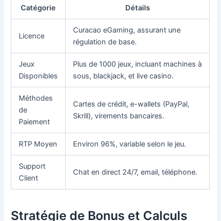
Catégorie
Détails
Curacao eGaming, assurant une
Licence
régulation de base.
Jeux
Plus de 1000 jeux, incluant machines à
Disponibles
sous, blackjack, et live casino.
Méthodes
Cartes de crédit, e-wallets (PayPal,
de
Skrill), virements bancaires.
Paiement
RTP Moyen
Environ 96%, variable selon le jeu.
Support
Chat en direct 24/7, email, téléphone.
Client
Stratégie de Bonus et Calculs