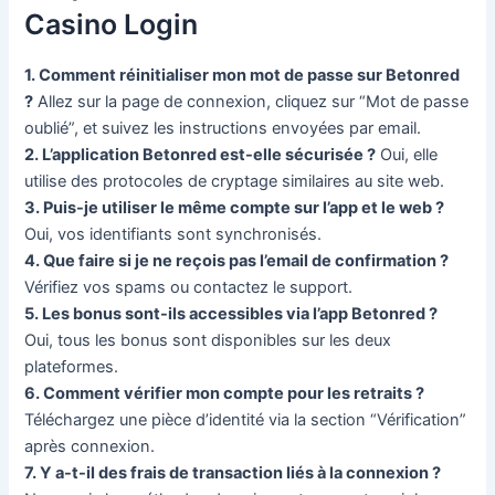
Casino Login
1. Comment réinitialiser mon mot de passe sur Betonred
?
Allez sur la page de connexion, cliquez sur “Mot de passe
oublié”, et suivez les instructions envoyées par email.
2. L’application Betonred est-elle sécurisée ?
Oui, elle
utilise des protocoles de cryptage similaires au site web.
3. Puis-je utiliser le même compte sur l’app et le web ?
Oui, vos identifiants sont synchronisés.
4. Que faire si je ne reçois pas l’email de confirmation ?
Vérifiez vos spams ou contactez le support.
5. Les bonus sont-ils accessibles via l’app Betonred ?
Oui, tous les bonus sont disponibles sur les deux
plateformes.
6. Comment vérifier mon compte pour les retraits ?
Téléchargez une pièce d’identité via la section “Vérification”
après connexion.
7. Y a-t-il des frais de transaction liés à la connexion ?