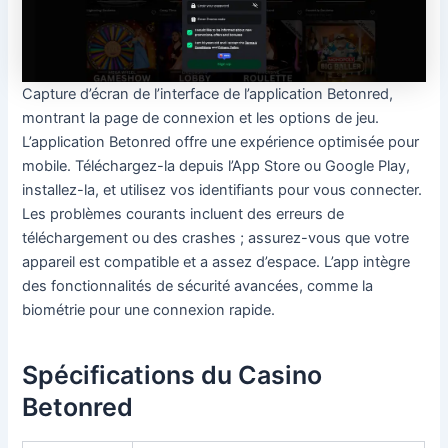
Capture d’écran de l’interface de l’application Betonred,
montrant la page de connexion et les options de jeu.
L’application Betonred offre une expérience optimisée pour
mobile. Téléchargez-la depuis l’App Store ou Google Play,
installez-la, et utilisez vos identifiants pour vous connecter.
Les problèmes courants incluent des erreurs de
téléchargement ou des crashes ; assurez-vous que votre
appareil est compatible et a assez d’espace. L’app intègre
des fonctionnalités de sécurité avancées, comme la
biométrie pour une connexion rapide.
Spécifications du Casino
Betonred