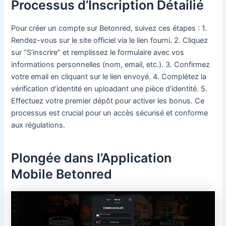
Processus d’Inscription Détailié
Pour créer un compte sur Betonred, suivez ces étapes : 1.
Rendez-vous sur le site officiel via le lien fourni. 2. Cliquez
sur “S’inscrire” et remplissez le formulaire avec vos
informations personnelles (nom, email, etc.). 3. Confirmez
votre email en cliquant sur le lien envoyé. 4. Complétez la
vérification d’identité en uploadant une pièce d’identité. 5.
Effectuez votre premier dépôt pour activer les bonus. Ce
processus est crucial pour un accès sécurisé et conforme
aux régulations.
Plongée dans l’Application
Mobile Betonred