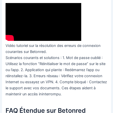
Vidéo tutoriel sur la résolution des erreurs de connexion
courantes sur Betonred.
Scénarios courants et solutions : 1. Mot de passe oublié :
Utilisez la fonction “Réinitialiser le mot de passe” sur le site
ou l’app. 2. Application qui plante : Redémarrez l’app ou
réinstallez-la. 3. Erreurs réseau : Vérifiez votre connexion
Internet ou essayez un VPN. 4. Compte bloqué : Contactez
le support avec vos documents. Ces étapes aident à
maintenir un accès ininterrompu.
FAQ Étendue sur Betonred