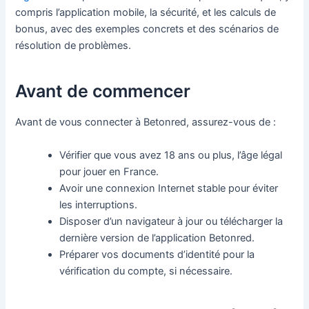
compris l’application mobile, la sécurité, et les calculs de
bonus, avec des exemples concrets et des scénarios de
résolution de problèmes.
Avant de commencer
Avant de vous connecter à Betonred, assurez-vous de :
Vérifier que vous avez 18 ans ou plus, l’âge légal
pour jouer en France.
Avoir une connexion Internet stable pour éviter
les interruptions.
Disposer d’un navigateur à jour ou télécharger la
dernière version de l’application Betonred.
Préparer vos documents d’identité pour la
vérification du compte, si nécessaire.