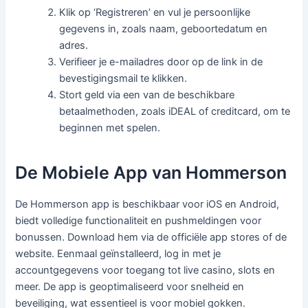
Klik op ‘Registreren’ en vul je persoonlijke
gegevens in, zoals naam, geboortedatum en
adres.
Verifieer je e-mailadres door op de link in de
bevestigingsmail te klikken.
Stort geld via een van de beschikbare
betaalmethoden, zoals iDEAL of creditcard, om te
beginnen met spelen.
De Mobiele App van Hommerson
De Hommerson app is beschikbaar voor iOS en Android,
biedt volledige functionaliteit en pushmeldingen voor
bonussen. Download hem via de officiële app stores of de
website. Eenmaal geïnstalleerd, log in met je
accountgegevens voor toegang tot live casino, slots en
meer. De app is geoptimaliseerd voor snelheid en
beveiliging, wat essentieel is voor mobiel gokken.