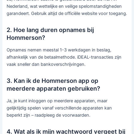
Nederland, wat wettelijke en veilige spelomstandigheden
garandeert. Gebruik altijd de officiële website voor toegang.
2. Hoe lang duren opnames bij
Hommerson?
Opnames nemen meestal 1-3 werkdagen in beslag,
afhankelijk van de betaalmethode. iDEAL-transacties zijn
vaak sneller dan bankoverschrijvingen.
3. Kan ik de Hommerson app op
meerdere apparaten gebruiken?
Ja, je kunt inloggen op meerdere apparaten, maar
gelijktijdig spelen vanaf verschillende apparaten kan
beperkt zijn – raadpleeg de voorwaarden.
4. Wat als ik mijn wachtwoord vergeet bij