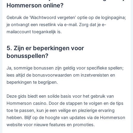
Hommerson online?
Gebruik de ‘Wachtwoord vergeten’ optie op de loginpagina;
je ontvangt een resetlink via e-mail. Zorg dat je e-
mailaccount toegankelijk is.
5. Zijn er beperkingen voor
bonusspellen?
Ja, sommige bonussen zijn geldig voor specifieke spellen;
lees altijd de bonusvoorwaarden om inzetvereisten en
beperkingen te begrijpen.
Deze gids biedt een solide basis voor het gebruik van
Hommerson casino. Door de stappen te volgen en de tips
toe te passen, kun je een veilige en plezierige ervaring
hebben. Blijf op de hoogte van updates via de Hommerson
website voor nieuwe features en promoties.