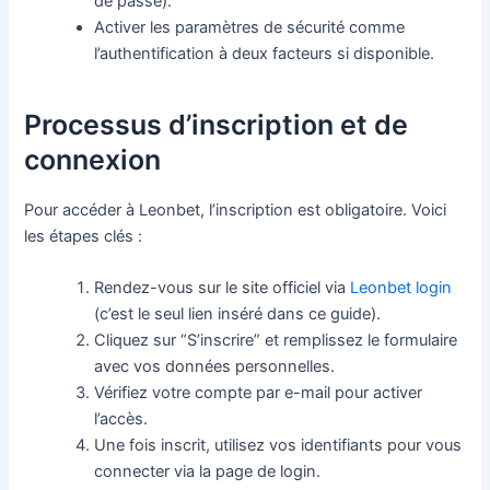
de passe).
Activer les paramètres de sécurité comme
l’authentification à deux facteurs si disponible.
Processus d’inscription et de
connexion
Pour accéder à Leonbet, l’inscription est obligatoire. Voici
les étapes clés :
Rendez-vous sur le site officiel via
Leonbet login
(c’est le seul lien inséré dans ce guide).
Cliquez sur “S’inscrire” et remplissez le formulaire
avec vos données personnelles.
Vérifiez votre compte par e-mail pour activer
l’accès.
Une fois inscrit, utilisez vos identifiants pour vous
connecter via la page de login.