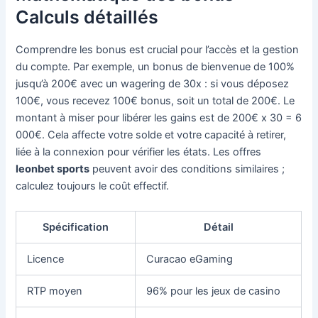
Calculs détaillés
Comprendre les bonus est crucial pour l’accès et la gestion
du compte. Par exemple, un bonus de bienvenue de 100%
jusqu’à 200€ avec un wagering de 30x : si vous déposez
100€, vous recevez 100€ bonus, soit un total de 200€. Le
montant à miser pour libérer les gains est de 200€ x 30 = 6
000€. Cela affecte votre solde et votre capacité à retirer,
liée à la connexion pour vérifier les états. Les offres
leonbet sports
peuvent avoir des conditions similaires ;
calculez toujours le coût effectif.
Spécification
Détail
Licence
Curacao eGaming
RTP moyen
96% pour les jeux de casino