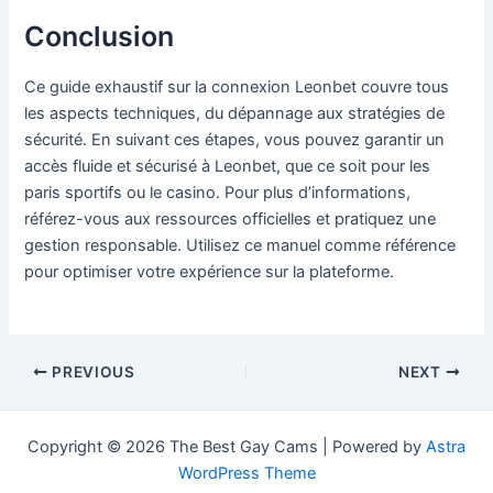
Conclusion
Ce guide exhaustif sur la connexion Leonbet couvre tous
les aspects techniques, du dépannage aux stratégies de
sécurité. En suivant ces étapes, vous pouvez garantir un
accès fluide et sécurisé à Leonbet, que ce soit pour les
paris sportifs ou le casino. Pour plus d’informations,
référez-vous aux ressources officielles et pratiquez une
gestion responsable. Utilisez ce manuel comme référence
pour optimiser votre expérience sur la plateforme.
Post
PREVIOUS
NEXT
navigation
Copyright © 2026 The Best Gay Cams | Powered by
Astra
WordPress Theme