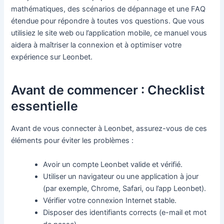
mathématiques, des scénarios de dépannage et une FAQ
étendue pour répondre à toutes vos questions. Que vous
utilisiez le site web ou l’application mobile, ce manuel vous
aidera à maîtriser la connexion et à optimiser votre
expérience sur Leonbet.
Avant de commencer : Checklist
essentielle
Avant de vous connecter à Leonbet, assurez-vous de ces
éléments pour éviter les problèmes :
Avoir un compte Leonbet valide et vérifié.
Utiliser un navigateur ou une application à jour
(par exemple, Chrome, Safari, ou l’app Leonbet).
Vérifier votre connexion Internet stable.
Disposer des identifiants corrects (e-mail et mot