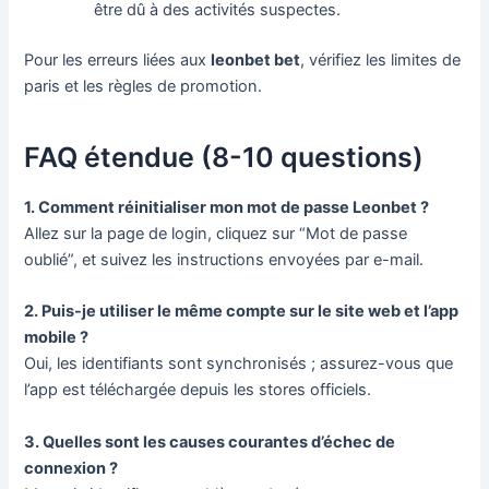
être dû à des activités suspectes.
Pour les erreurs liées aux
leonbet bet
, vérifiez les limites de
paris et les règles de promotion.
FAQ étendue (8-10 questions)
1. Comment réinitialiser mon mot de passe Leonbet ?
Allez sur la page de login, cliquez sur “Mot de passe
oublié”, et suivez les instructions envoyées par e-mail.
2. Puis-je utiliser le même compte sur le site web et l’app
mobile ?
Oui, les identifiants sont synchronisés ; assurez-vous que
l’app est téléchargée depuis les stores officiels.
3. Quelles sont les causes courantes d’échec de
connexion ?