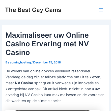
Skip
The Best Gay Cams
to
Main
content
Men
Maximaliseer uw Online
Casino Ervaring met NV
Casino
By
admin_hosting
/
December 15, 2018
De wereld van online gokken evolueert razendsnel.
Vandaag de dag zijn er talloze platforms om uit te kiezen,
maar
NV Casino
springt eruit vanwege zijn innovatie en
klantgerichte aanpak. Dit artikel biedt inzicht in hoe u uw
ervaring bij NV Casino kunt maximaliseren en de voordelen
die wachten op de slimme speler.