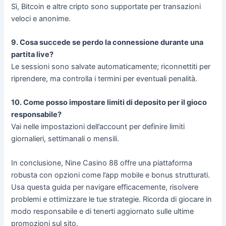
Sì, Bitcoin e altre cripto sono supportate per transazioni
veloci e anonime.
9. Cosa succede se perdo la connessione durante una
partita live?
Le sessioni sono salvate automaticamente; riconnettiti per
riprendere, ma controlla i termini per eventuali penalità.
10. Come posso impostare limiti di deposito per il gioco
responsabile?
Vai nelle impostazioni dell’account per definire limiti
giornalieri, settimanali o mensili.
In conclusione, Nine Casino 88 offre una piattaforma
robusta con opzioni come l’app mobile e bonus strutturati.
Usa questa guida per navigare efficacemente, risolvere
problemi e ottimizzare le tue strategie. Ricorda di giocare in
modo responsabile e di tenerti aggiornato sulle ultime
promozioni sul sito.