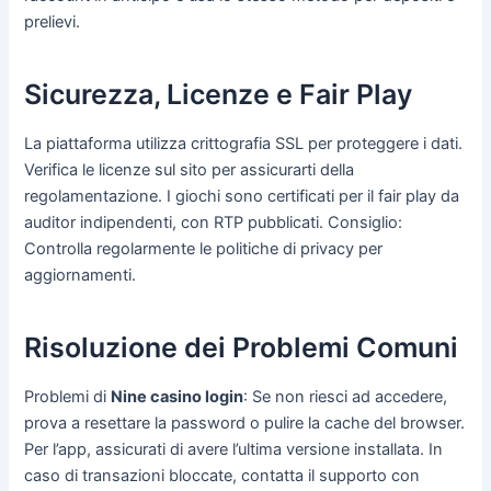
prelievi.
Sicurezza, Licenze e Fair Play
La piattaforma utilizza crittografia SSL per proteggere i dati.
Verifica le licenze sul sito per assicurarti della
regolamentazione. I giochi sono certificati per il fair play da
auditor indipendenti, con RTP pubblicati. Consiglio:
Controlla regolarmente le politiche di privacy per
aggiornamenti.
Risoluzione dei Problemi Comuni
Problemi di
Nine casino login
: Se non riesci ad accedere,
prova a resettare la password o pulire la cache del browser.
Per l’app, assicurati di avere l’ultima versione installata. In
caso di transazioni bloccate, contatta il supporto con