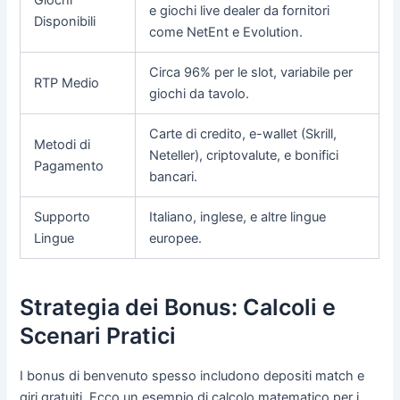
Giochi
e giochi live dealer da fornitori
Disponibili
come NetEnt e Evolution.
Circa 96% per le slot, variabile per
RTP Medio
giochi da tavolo.
Carte di credito, e-wallet (Skrill,
Metodi di
Neteller), criptovalute, e bonifici
Pagamento
bancari.
Supporto
Italiano, inglese, e altre lingue
Lingue
europee.
Strategia dei Bonus: Calcoli e
Scenari Pratici
I bonus di benvenuto spesso includono depositi match e
giri gratuiti. Ecco un esempio di calcolo matematico per i