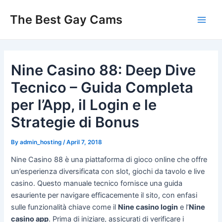
Skip
The Best Gay Cams
to
Main
content
Men
Nine Casino 88: Deep Dive
Tecnico – Guida Completa
per l’App, il Login e le
Strategie di Bonus
By
admin_hosting
/
April 7, 2018
Nine Casino 88 è una piattaforma di gioco online che offre
un’esperienza diversificata con slot, giochi da tavolo e live
casino. Questo manuale tecnico fornisce una guida
esauriente per navigare efficacemente il sito, con enfasi
sulle funzionalità chiave come il
Nine casino login
e l’
Nine
casino app
. Prima di iniziare, assicurati di verificare i