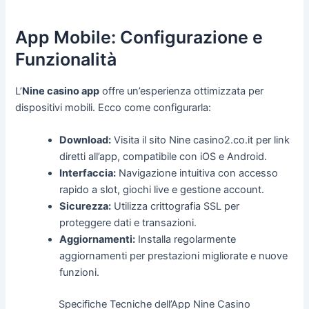
App Mobile: Configurazione e
Funzionalità
L’
Nine casino app
offre un’esperienza ottimizzata per
dispositivi mobili. Ecco come configurarla:
Download:
Visita il sito Nine casino2.co.it per link
diretti all’app, compatibile con iOS e Android.
Interfaccia:
Navigazione intuitiva con accesso
rapido a slot, giochi live e gestione account.
Sicurezza:
Utilizza crittografia SSL per
proteggere dati e transazioni.
Aggiornamenti:
Installa regolarmente
aggiornamenti per prestazioni migliorate e nuove
funzioni.
Specifiche Tecniche dell’App Nine Casino