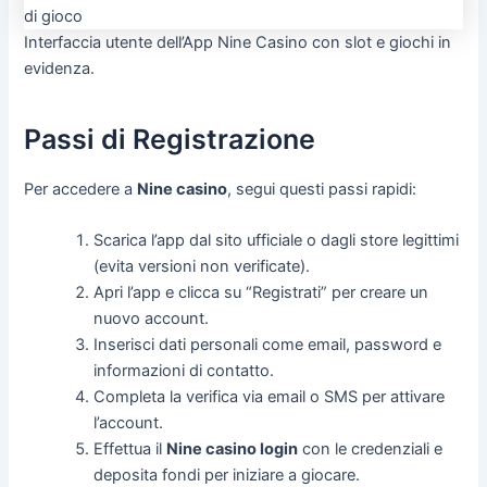
Interfaccia utente dell’App Nine Casino con slot e giochi in
evidenza.
Passi di Registrazione
Per accedere a
Nine casino
, segui questi passi rapidi:
Scarica l’app dal sito ufficiale o dagli store legittimi
(evita versioni non verificate).
Apri l’app e clicca su “Registrati” per creare un
nuovo account.
Inserisci dati personali come email, password e
informazioni di contatto.
Completa la verifica via email o SMS per attivare
l’account.
Effettua il
Nine casino login
con le credenziali e
deposita fondi per iniziare a giocare.