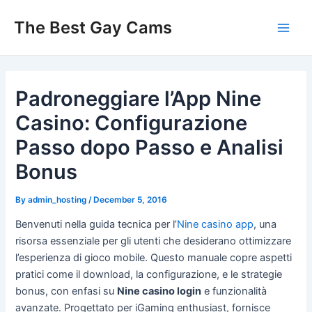
Skip
The Best Gay Cams
to
Main
content
Men
Padroneggiare l’App Nine
Casino: Configurazione
Passo dopo Passo e Analisi
Bonus
By
admin_hosting
/
December 5, 2016
Benvenuti nella guida tecnica per l’
Nine casino app
, una
risorsa essenziale per gli utenti che desiderano ottimizzare
l’esperienza di gioco mobile. Questo manuale copre aspetti
pratici come il download, la configurazione, e le strategie
bonus, con enfasi su
Nine casino login
e funzionalità
avanzate. Progettato per iGaming enthusiast, fornisce