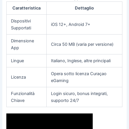
Caratteristica
Dettaglio
Dispositivi
iOS 12+, Android 7+
Supportati
Dimensione
Circa 50 MB (varia per versione)
App
Lingue
Italiano, Inglese, altre principali
Opera sotto licenza Curaçao
Licenza
eGaming
Funzionalità
Login sicuro, bonus integrati,
Chiave
supporto 24/7