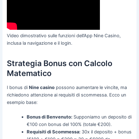
Video dimostrativo sulle funzioni dell’App Nine Casino,
inclusa la navigazione e il login.
Strategia Bonus con Calcolo
Matematico
I bonus di
Nine casino
possono aumentare le vincite, ma
richiedono attenzione ai requisiti di scommessa. Ecco un
esempio base:
Bonus di Benvenuto:
Supponiamo un deposito di
€100 con bonus del 100% (totale €200).
Requisiti di Scommessa:
30x il deposito + bonus