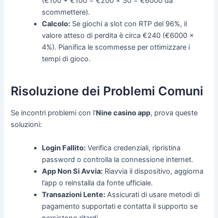
(€100 + €100 = €200 x 30 = €6000 da
scommettere).
Calcolo:
Se giochi a slot con RTP del 96%, il
valore atteso di perdita è circa €240 (€6000 x
4%). Pianifica le scommesse per ottimizzare i
tempi di gioco.
Risoluzione dei Problemi Comuni
Se incontri problemi con l’
Nine casino app
, prova queste
soluzioni:
Login Fallito:
Verifica credenziali, ripristina
password o controlla la connessione internet.
App Non Si Avvia:
Riavvia il dispositivo, aggiorna
l’app o reinstalla da fonte ufficiale.
Transazioni Lente:
Assicurati di usare metodi di
pagamento supportati e contatta il supporto se
persistono ritardi.