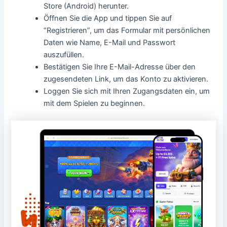
Store (Android) herunter.
Öffnen Sie die App und tippen Sie auf
“Registrieren”, um das Formular mit persönlichen
Daten wie Name, E-Mail und Passwort
auszufüllen.
Bestätigen Sie Ihre E-Mail-Adresse über den
zugesendeten Link, um das Konto zu aktivieren.
Loggen Sie sich mit Ihren Zugangsdaten ein, um
mit dem Spielen zu beginnen.