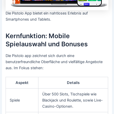
Die Pistolo App bietet ein nahtloses Erlebnis auf
Smartphones und Tablets.
Kernfunktion: Mobile
Spielauswahl und Bonuses
Die Pistolo app zeichnet sich durch eine
benutzerfreundliche Oberfläche und vielfältige Angebote
aus. Im Fokus stehen:
Aspekt
Details
Über 500 Slots, Tischspiele wie
Spiele
Blackjack und Roulette, sowie Live-
Casino-Optionen.