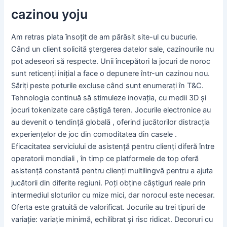
cazinou yoju
Am retras plata însoțit de am părăsit site-ul cu bucurie.
Când un client solicită ștergerea datelor sale, cazinourile nu
pot adeseori să respecte. Unii începători la jocuri de noroc
sunt reticenți inițial a face o depunere într-un cazinou nou.
Săriți peste poturile excluse când sunt enumerați în T&C.
Tehnologia continuă să stimuleze inovația, cu medii 3D și
jocuri tokenizate care câștigă teren. Jocurile electronice au
au devenit o tendință globală , oferind jucătorilor distracția
experiențelor de joc din comoditatea din casele .
Eficacitatea serviciului de asistență pentru clienți diferă între
operatorii mondiali , în timp ce platformele de top oferă
asistență constantă pentru clienți multilingvă pentru a ajuta
jucătorii din diferite regiuni. Poți obține câștiguri reale prin
intermediul sloturilor cu mize mici, dar norocul este necesar.
Oferta este gratuită de valorificat. Jocurile au trei tipuri de
variație: variație minimă, echilibrat și risc ridicat. Decoruri cu