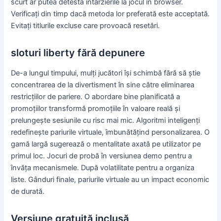
scurt ar putea detesta întârzierile la jocul în browser.
Verificați din timp dacă metoda lor preferată este acceptată.
Evitați titlurile excluse care provoacă resetări.
sloturi liberty fără depunere
De-a lungul timpului, mulți jucători își schimbă fără să știe
concentrarea de la divertisment în sine către eliminarea
restricțiilor de pariere. O abordare bine planificată a
promoțiilor transformă promoțiile în valoare reală și
prelungește sesiunile cu risc mai mic. Algoritmi inteligenți
redefinește pariurile virtuale, îmbunătățind personalizarea. O
gamă largă sugerează o mentalitate axată pe utilizator pe
primul loc. Jocuri de probă în versiunea demo pentru a
învăța mecanismele. După volatilitate pentru a organiza
liste. Gânduri finale, pariurile virtuale au un impact economic
de durată.
Versiune gratuită inclusă