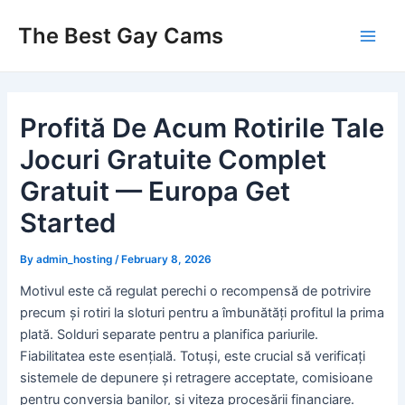
Skip
The Best Gay Cams
to
Main
content
Men
Profită De Acum Rotirile Tale
Jocuri Gratuite Complet
Gratuit — Europa Get
Started
By
admin_hosting
/
February 8, 2026
Motivul este că regulat perechi o recompensă de potrivire
precum și rotiri la sloturi pentru a îmbunătăți profitul la prima
plată. Solduri separate pentru a planifica pariurile.
Fiabilitatea este esențială. Totuși, este crucial să verificați
sistemele de depunere și retragere acceptate, comisioane
pentru conversia banilor, și viteza procesării financiare.