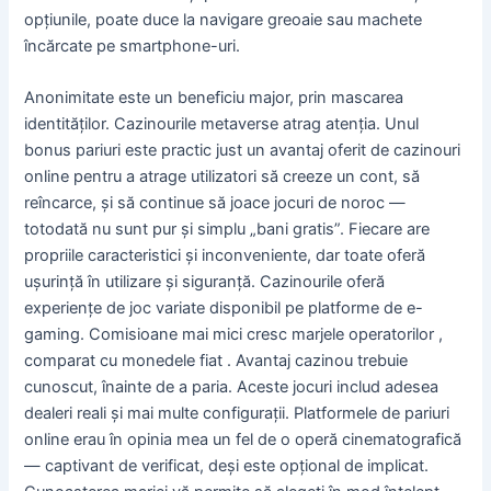
opțiunile, poate duce la navigare greoaie sau machete
încărcate pe smartphone-uri.
Anonimitate este un beneficiu major, prin mascarea
identităților. Cazinourile metaverse atrag atenția. Unul
bonus pariuri este practic just un avantaj oferit de cazinouri
online pentru a atrage utilizatori să creeze un cont, să
reîncarce, și să continue să joace jocuri de noroc —
totodată nu sunt pur și simplu „bani gratis”. Fiecare are
propriile caracteristici și inconveniente, dar toate oferă
ușurință în utilizare și siguranță. Cazinourile oferă
experiențe de joc variate disponibil pe platforme de e-
gaming. Comisioane mai mici cresc marjele operatorilor ,
comparat cu monedele fiat . Avantaj cazinou trebuie
cunoscut, înainte de a paria. Aceste jocuri includ adesea
dealeri reali și mai multe configurații. Platformele de pariuri
online erau în opinia mea un fel de o operă cinematografică
— captivant de verificat, deși este opțional de implicat.