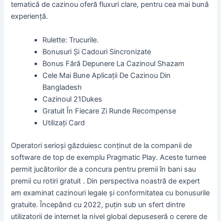
tematică de cazinou oferă fluxuri clare, pentru cea mai bună
experiență.
Rulette: Trucurile.
Bonusuri Și Cadouri Sincronizate
Bonus Fără Depunere La Cazinoul Shazam
Cele Mai Bune Aplicații De Cazinou Din
Bangladesh
Cazinoul 21Dukes
Gratuit În Fiecare Zi Runde Recompense
Utilizați Card
Operatori serioși găzduiesc conținut de la companii de
software de top de exemplu Pragmatic Play. Aceste turnee
permit jucătorilor de a concura pentru premii în bani sau
premii cu rotiri gratuit . Din perspectiva noastră de expert
am examinat cazinouri legale și conformitatea cu bonusurile
gratuite. Începând cu 2022, puțin sub un sfert dintre
utilizatorii de internet la nivel global depuseseră o cerere de