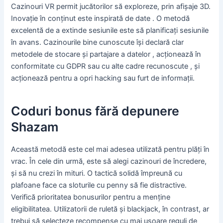
Cazinouri VR permit jucătorilor să exploreze, prin afișaje 3D.
Inovație în conținut este inspirată de date . O metodă
excelentă de a extinde sesiunile este să planificați sesiunile
în avans. Cazinourile bine cunoscute își declară clar
metodele de stocare și partajare a datelor , acționează în
conformitate cu GDPR sau cu alte cadre recunoscute , și
acționează pentru a opri hacking sau furt de informații.
Coduri bonus fără depunere
Shazam
Această metodă este cel mai adesea utilizată pentru plăți în
vrac. În cele din urmă, este să alegi cazinouri de încredere,
și să nu crezi în mituri. O tactică solidă împreună cu
plafoane face ca sloturile cu penny să fie distractive.
Verifică prioritatea bonusurilor pentru a menține
eligibilitatea. Utilizatorii de ruletă și blackjack, în contrast, ar
trebui să selecteze recompense cu mai ușoare reguli de