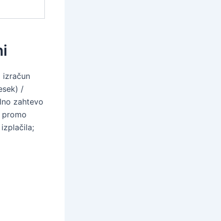
ni
 izračun
esek) /
lno zahtevo
t promo
izplačila;