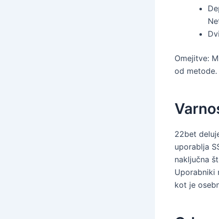
Dep
Net
Dvi
Omejitve: M
od metode. 
Varnos
22bet deluj
uporablja SS
naključna št
Uporabniki 
kot je osebn