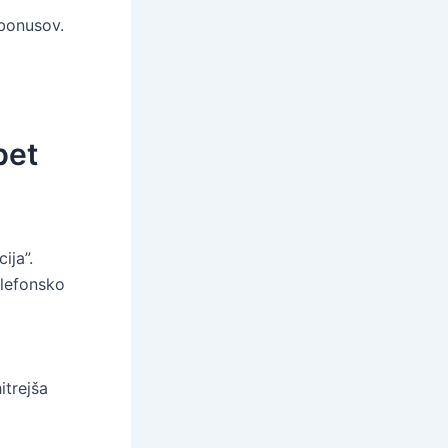
 bonusov.
bet
ija”.
elefonsko
itrejša