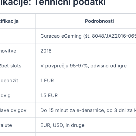
ikacije: Tehnični podatki
ifikacija
Podrobnosti
Curacao eGaming (št. 8048/JAZ2016-06
novitve
2018
bet slots
V povprečju 95-97%, odvisno od igre
 depozit
1 EUR
 dvig
1.5 EUR
lave dvigov
Do 15 minut za e-denarnice, do 3 dni za 
alute
EUR, USD, in druge