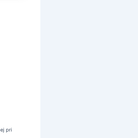
ej pri