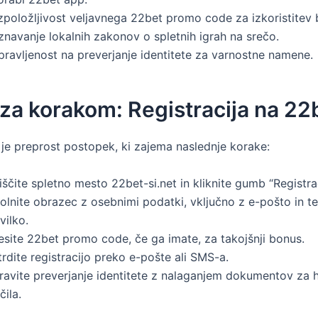
zpoložljivost veljavnega 22bet promo code za izkoristitev
znavanje lokalnih zakonov o spletnih igrah na srečo.
pravljenost na preverjanje identitete za varnostne namene.
za korakom: Registracija na 22
a je preprost postopek, ki zajema naslednje korake:
ščite spletno mesto 22bet-si.net in kliknite gumb “Registrac
olnite obrazec z osebnimi podatki, vključno z e-pošto in t
vilko.
esite 22bet promo code, če ga imate, za takojšnji bonus.
rdite registracijo preko e-pošte ali SMS-a.
ravite preverjanje identitete z nalaganjem dokumentov za h
čila.