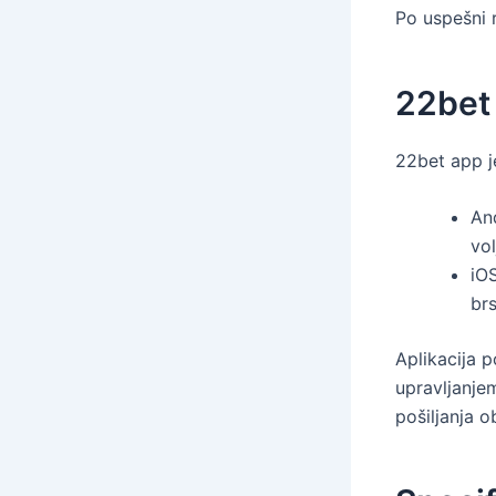
Po uspešni r
22bet 
22bet app j
An
vol
iOS
brs
Aplikacija p
upravljanje
pošiljanja o