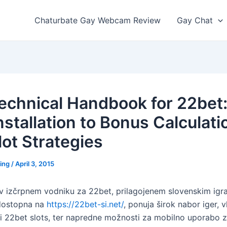
Chaturbate Gay Webcam Review
Gay Chat
echnical Handbook for 22bet
nstallation to Bonus Calculati
lot Strategies
ting
/
April 3, 2015
v izčrpnem vodniku za 22bet, prilagojenem slovenskim igr
 dostopna na
https://22bet-si.net/
, ponuja širok nabor iger, v
imi 22bet slots, ter napredne možnosti za mobilno uporabo 