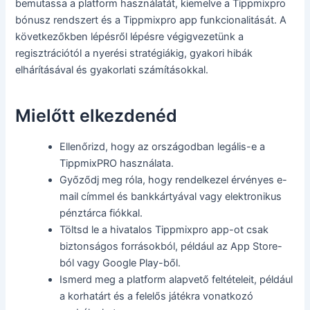
bemutassa a platform használatát, kiemelve a Tippmixpro
bónusz rendszert és a Tippmixpro app funkcionalitását. A
következőkben lépésről lépésre végigvezetünk a
regisztrációtól a nyerési stratégiákig, gyakori hibák
elhárításával és gyakorlati számításokkal.
Mielőtt elkezdenéd
Ellenőrizd, hogy az országodban legális-e a
TippmixPRO használata.
Győződj meg róla, hogy rendelkezel érvényes e-
mail címmel és bankkártyával vagy elektronikus
pénztárca fiókkal.
Töltsd le a hivatalos Tippmixpro app-ot csak
biztonságos forrásokból, például az App Store-
ból vagy Google Play-ből.
Ismerd meg a platform alapvető feltételeit, például
a korhatárt és a felelős játékra vonatkozó