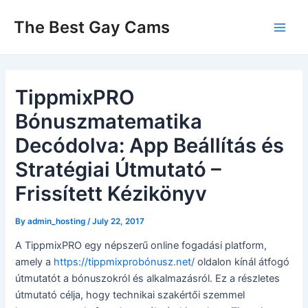
Skip
The Best Gay Cams
to
Main
content
Men
TippmixPRO
Bónuszmatematika
Decódolva: App Beállítás és
Stratégiai Útmutató –
Frissített Kézikönyv
By
admin_hosting
/
July 22, 2017
A TippmixPRO egy népszerű online fogadási platform,
amely a
https://tippmixprobónusz.net/
oldalon kínál átfogó
útmutatót a bónuszokról és alkalmazásról. Ez a részletes
útmutató célja, hogy technikai szakértői szemmel