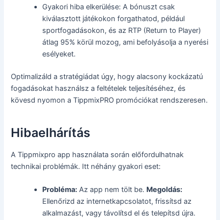
Gyakori hiba elkerülése: A bónuszt csak
kiválasztott játékokon forgathatod, például
sportfogadásokon, és az RTP (Return to Player)
átlag 95% körül mozog, ami befolyásolja a nyerési
esélyeket.
Optimalizáld a stratégiádat úgy, hogy alacsony kockázatú
fogadásokat használsz a feltételek teljesítéséhez, és
kövesd nyomon a TippmixPRO promóciókat rendszeresen.
Hibaelhárítás
A Tippmixpro app használata során előfordulhatnak
technikai problémák. Itt néhány gyakori eset:
Probléma:
Az app nem tölt be.
Megoldás:
Ellenőrizd az internetkapcsolatot, frissítsd az
alkalmazást, vagy távolítsd el és telepítsd újra.