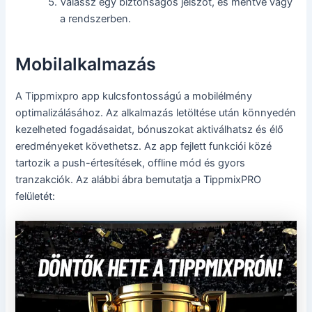
Válassz egy biztonságos jelszót, és mentve vagy
a rendszerben.
Mobilalkalmazás
A Tippmixpro app kulcsfontosságú a mobilélmény
optimalizálásához. Az alkalmazás letöltése után könnyedén
kezelheted fogadásaidat, bónuszokat aktiválhatsz és élő
eredményeket követhetsz. Az app fejlett funkciói közé
tartozik a push-értesítések, offline mód és gyors
tranzakciók. Az alábbi ábra bemutatja a TippmixPRO
felületét: