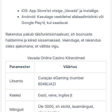
iOS: App Store’ist otsige „Vavada“ ja installige.
Android: Kasutage veebilehel allalaadimislinki või
Google Play’d, kui saadaval.
Rakendus pakub täisfunktsionaalsust, sh boonuste
haldamine ja kiired sissemaksed. Veenduge, et rakendus
oleks ajakohane, et vältida vigu.
Vavada Online Casino Kiirandmed
Parameeter
Väärtus
Curaçao eGaming (number
Litsents
8048/JAZ)
Keeled
Eesti, vene, inglise jt
Üle 3000, sh slotid, lauamängud,
Mängud