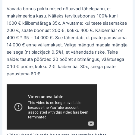
Vavada bonus pakkumised nõuavad tähelepanu, et
maksimeerida kasu. Näiteks tervitusboonus 100% kuni
1000 € käibemääraga 35x. Arvutame: kui teete sissemakse
200 €, saate boonust 200 €, kokku 400 €. Käibemäär on
400 € * 35 = 14 000 €. See tähendab, et peate panustama
14 000 € enne väljamakset. Valige mängud madala mängija
eelisega (nt blackjack 0.5%), et vähendada riske. Teine
näide: tasuta pöörded 20 pööret slotimängus, väärtusega
0.10 € pööre, kokku 2 €, käibemäär 30x, seega peate
panustama 60 €.