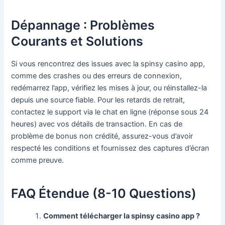
Dépannage : Problèmes
Courants et Solutions
Si vous rencontrez des issues avec la spinsy casino app,
comme des crashes ou des erreurs de connexion,
redémarrez l’app, vérifiez les mises à jour, ou réinstallez-la
depuis une source fiable. Pour les retards de retrait,
contactez le support via le chat en ligne (réponse sous 24
heures) avec vos détails de transaction. En cas de
problème de bonus non crédité, assurez-vous d’avoir
respecté les conditions et fournissez des captures d’écran
comme preuve.
FAQ Étendue (8-10 Questions)
Comment télécharger la spinsy casino app ?