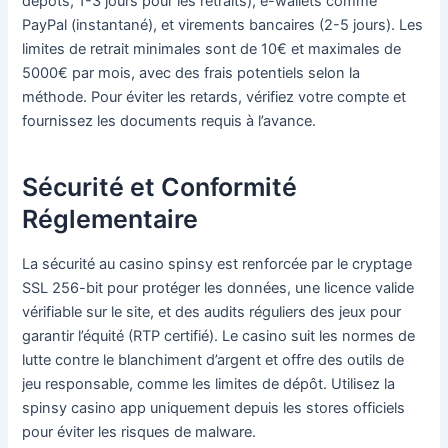
dépôts, 1-3 jours pour les retraits), e-wallets comme
PayPal (instantané), et virements bancaires (2-5 jours). Les
limites de retrait minimales sont de 10€ et maximales de
5000€ par mois, avec des frais potentiels selon la
méthode. Pour éviter les retards, vérifiez votre compte et
fournissez les documents requis à l’avance.
Sécurité et Conformité
Réglementaire
La sécurité au casino spinsy est renforcée par le cryptage
SSL 256-bit pour protéger les données, une licence valide
vérifiable sur le site, et des audits réguliers des jeux pour
garantir l’équité (RTP certifié). Le casino suit les normes de
lutte contre le blanchiment d’argent et offre des outils de
jeu responsable, comme les limites de dépôt. Utilisez la
spinsy casino app uniquement depuis les stores officiels
pour éviter les risques de malware.