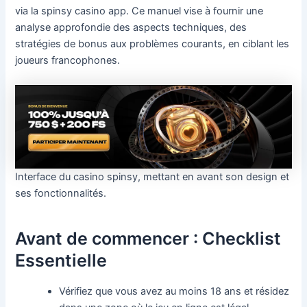
via la spinsy casino app. Ce manuel vise à fournir une
analyse approfondie des aspects techniques, des
stratégies de bonus aux problèmes courants, en ciblant les
joueurs francophones.
Interface du casino spinsy, mettant en avant son design et
ses fonctionnalités.
Avant de commencer : Checklist
Essentielle
Vérifiez que vous avez au moins 18 ans et résidez