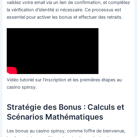
validez votre email via un lien de confirmation, et complétez
la vérification d’identité si nécessaire. Ce processus est
essentiel pour activer les bonus et effectuer des retraits.
Vidéo tutoriel sur l’inscription et les premières étapes au
casino spinsy.
Stratégie des Bonus : Calculs et
Scénarios Mathématiques
Les bonus au casino spinsy, comme l’offre de bienvenue,