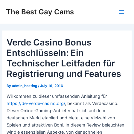
Skip
The Best Gay Cams
to
Main
content
Men
Verde Casino Bonus
Entschlüsseln: Ein
Technischer Leitfaden für
Registrierung und Features
By
admin_hosting
/
July 16, 2016
Willkommen zu dieser umfassenden Anleitung für
https://de-verde-casino.org/
, bekannt als Verdecasino.
Dieser Online-Gaming-Anbieter hat sich auf dem
deutschen Markt etabliert und bietet eine Vielzahl von
Spielen und attraktiven Boni. In diesem Review beleuchten
wir die essenziellen Aspekte, von der schnellen