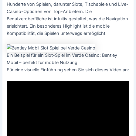
Hunderte von Spielen, darunter Slots, Tischspiele und Live-
Casino-Optionen von Top-Anbietern. Die
Benutzeroberfläche ist intuitiv gestaltet, was die Navigation
erleichtert. Ein besonderes Highlight ist die mobile
Kompatibilität, die Spielen unterwegs ermöglicht.
Ein Beispiel für ein Slot-Spiel im Verde Casino: Bentley
Mobil – perfekt für mobile Nutzung.
Für eine visuelle Einführung sehen Sie sich dieses Video an: