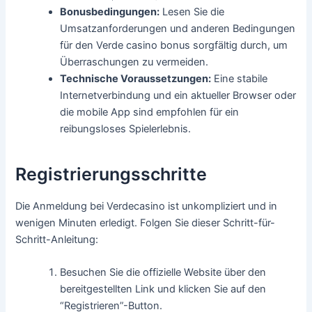
Bonusbedingungen:
Lesen Sie die
Umsatzanforderungen und anderen Bedingungen
für den Verde casino bonus sorgfältig durch, um
Überraschungen zu vermeiden.
Technische Voraussetzungen:
Eine stabile
Internetverbindung und ein aktueller Browser oder
die mobile App sind empfohlen für ein
reibungsloses Spielerlebnis.
Registrierungsschritte
Die Anmeldung bei Verdecasino ist unkompliziert und in
wenigen Minuten erledigt. Folgen Sie dieser Schritt-für-
Schritt-Anleitung:
Besuchen Sie die offizielle Website über den
bereitgestellten Link und klicken Sie auf den
“Registrieren”-Button.